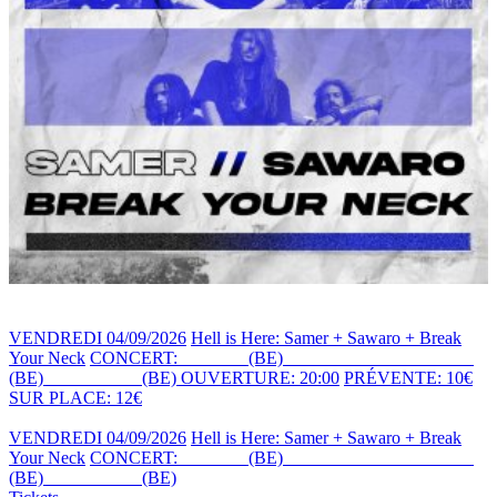
VENDREDI 04/09/2026
Hell is Here: Samer + Sawaro + Break
Your Neck
CONCERT:
SAMER
(BE)
+ BREAK YOUR NECK
(BE)
+ SAWARO
(BE)
OUVERTURE: 20:00
PRÉVENTE: 10€
SUR PLACE: 12€
VENDREDI 04/09/2026
Hell is Here: Samer + Sawaro + Break
Your Neck
CONCERT:
SAMER
(BE)
+ BREAK YOUR NECK
(BE)
+ SAWARO
(BE)