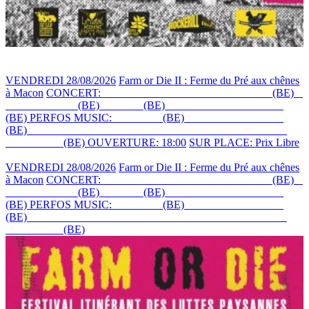
VENDREDI 28/08/2026
Farm or Die II : Ferme du Pré aux chênes
à Macon
CONCERT:
SPAGGUETTA ORGHASMMOND
(BE)
+
LA MARMITE
(BE)
+ O.M.S
(BE)
+ GARLIC NIETZTCHE
(BE)
PERFOS MUSIC:
CURVER
(BE)
+ DROP THE DYLE
(BE)
+ DJ CAGNA VS BARAKO BAHAMAS FEATURING
MC TAPPO
(BE)
OUVERTURE: 18:00
SUR PLACE: Prix Libre
VENDREDI 28/08/2026
Farm or Die II : Ferme du Pré aux chênes
à Macon
CONCERT:
SPAGGUETTA ORGHASMMOND
(BE)
+
LA MARMITE
(BE)
+ O.M.S
(BE)
+ GARLIC NIETZTCHE
(BE)
PERFOS MUSIC:
CURVER
(BE)
+ DROP THE DYLE
(BE)
+ DJ CAGNA VS BARAKO BAHAMAS FEATURING
MC TAPPO
(BE)