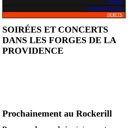
Presse
Rockerill Records
TICKETS
SOIRÉES ET CONCERTS
DANS LES FORGES DE LA
PROVIDENCE
Le Rockerill, situé à Charleroi (Belgique), est installé sur le site
des forges de la Providence reconverties en salle de concerts et
expositions alternatives. Rockerill Art Industry
Prochainement au Rockerill