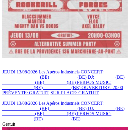
JEUDI 13/08/2026
Les Apéros Industriels
CONCERT:
BLACKSUMMER
(BE)
+ MANITOU
(BE)
DJ:
DJ ELOX
(BE)
+ AXEL BALDI
(BE)
+ VHYCE
(BE)
PERFOS MUSIC:
MIGHTY DAN
(BE)
+ DJ BOODS
(BE)
OUVERTURE: 20:00
PRÉVENTE: GRATUIT
SUR PLACE: GRATUIT
JEUDI 13/08/2026
Les Apéros Industriels
CONCERT:
BLACKSUMMER
(BE)
+ MANITOU
(BE)
DJ:
DJ ELOX
(BE)
+ AXEL BALDI
(BE)
+ VHYCE
(BE)
PERFOS MUSIC:
MIGHTY DAN
(BE)
+ DJ BOODS
(BE)
Gratuit