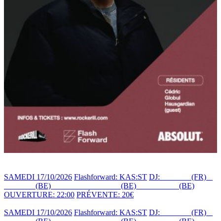
SAMEDI 17/10/2026
Flashforward: KAS:ST
DJ:
KAS:ST
(FR)
+
CÉDRIC
(BE)
+ HAUSGARDIAN
(BE)
+ GLOBUL
(BE)
OUVERTURE: 22:00
PRÉVENTE: 20€
SAMEDI 17/10/2026
Flashforward: KAS:ST
DJ:
KAS:ST
(FR)
+