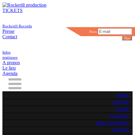
TICKETS
Rockerill Records
Presse
News
Contact
Infos
pratiques
A propos
Le lieu
Agenda
Home
Agenda
Le lieu
A propos
Infos pratiques
Contact