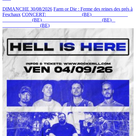
DIMANCHE 30/08/2026
Farm or Die : Ferme des reines des prés à
Feschaux
CONCERT:
RENÉ BINAMÉ
(BE)
+ CAMARADES
BOURGEOIS
(BE)
+ EMELINE TOUT COURT
(BE)
+
ANTON LEVSKI
(BE)