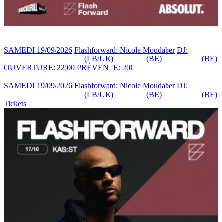
SAMEDI 19/09/2026
Flashforward: Nicole Moudaber
DJ:
NICOLE MOUDABER
(LB/UK)
+ EMJIE
(BE)
+ CÉDRIC
(BE)
OUVERTURE: 22:00
PRÉVENTE: 20€
SAMEDI 19/09/2026
Flashforward: Nicole Moudaber
DJ:
NICOLE MOUDABER
(LB/UK)
+ EMJIE
(BE)
+ CÉDRIC
(BE)
Tickets