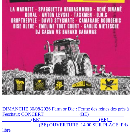
DIMANCHE 30/08/2026
Farm or Die : Ferme des reines des prés à
Feschaux
CONCERT:
RENÉ BINAMÉ
(BE)
+ CAMARADES
BOURGEOIS
(BE)
+ EMELINE TOUT COURT
(BE)
+
ANTON LEVSKI
(BE)
OUVERTURE: 14:00
SUR PLACE: Prix
libre