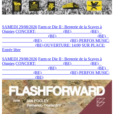
SAMEDI 29/08/2026
Farm or Die II : Bergerie de la Scayes à
Oignies
CONCERT:
LA MARMITE
(BE)
+ KOVAL
(BE)
+
EMELINE TOUT COURT
(BE)
+ DAVID STYGMATE
(BE)
+
ANTON LEVSKI
(BE)
+ BISE BLEUE
(BE)
PERFOS MUSIC:
DROP THE DYLE
(BE)
OUVERTURE: 14:00
SUR PLACE:
Entrée libre
SAMEDI 29/08/2026
Farm or Die II : Bergerie de la Scayes à
Oignies
CONCERT:
LA MARMITE
(BE)
+ KOVAL
(BE)
+
EMELINE TOUT COURT
(BE)
+ DAVID STYGMATE
(BE)
+
ANTON LEVSKI
(BE)
+ BISE BLEUE
(BE)
PERFOS MUSIC:
DROP THE DYLE
(BE)