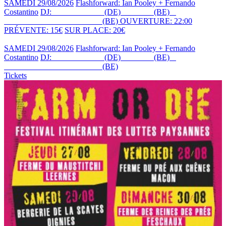
SAMEDI 29/08/2026
Flashforward: Ian Pooley + Fernando
Costantino
DJ:
IAN POOLEY
(DE)
+ EMJIE
(BE)
+
FERNANDO COSTANTINI
(BE)
OUVERTURE: 22:00
PRÉVENTE: 15€
SUR PLACE: 20€
SAMEDI 29/08/2026
Flashforward: Ian Pooley + Fernando
Costantino
DJ:
IAN POOLEY
(DE)
+ EMJIE
(BE)
+
FERNANDO COSTANTINI
(BE)
Tickets