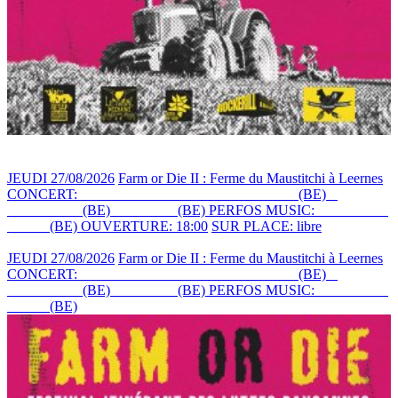
JEUDI 27/08/2026
Farm or Die II : Ferme du Maustitchi à Leernes
CONCERT:
SPAGGUETTA ORGHASMMOND
(BE)
+
TAXXMEN
(BE)
+ KOVAL
(BE)
PERFOS MUSIC:
DROP THE
DYLE
(BE)
OUVERTURE: 18:00
SUR PLACE: libre
JEUDI 27/08/2026
Farm or Die II : Ferme du Maustitchi à Leernes
CONCERT:
SPAGGUETTA ORGHASMMOND
(BE)
+
TAXXMEN
(BE)
+ KOVAL
(BE)
PERFOS MUSIC:
DROP THE
DYLE
(BE)