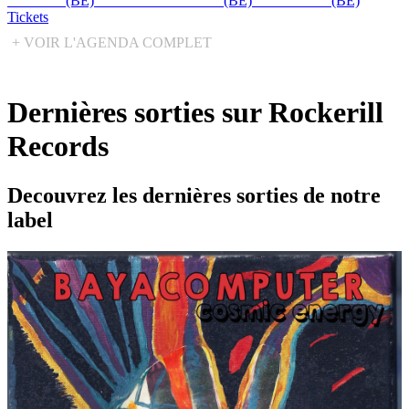
CÉDRIC
(BE)
+ HAUSGARDIAN
(BE)
+ GLOBUL
(BE)
Tickets
+ VOIR L'AGENDA COMPLET
Dernières sorties sur Rockerill
Records
Decouvrez les dernières sorties de notre
label