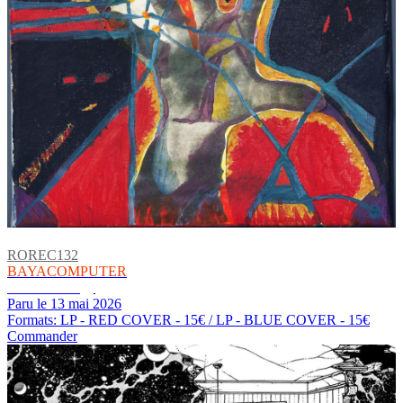
ROREC132
BAYACOMPUTER
Cosmic Energy
Paru le 13 mai 2026
Formats: LP - RED COVER - 15€ / LP - BLUE COVER - 15€
Commander