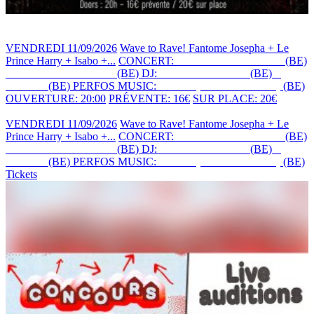
VENDREDI 11/09/2026
Wave to Rave! Fantome Josepha + Le
Prince Harry + Isabo +...
CONCERT:
FANTÔME JOSEPHA
(BE)
+ LE PRINCE HARRY
(BE)
DJ:
AUBE SAUVAGE
(BE)
+
HEISER
(BE)
PERFOS MUSIC:
ISABO (AKA SYPHILIS)
(BE)
OUVERTURE: 20:00
PRÉVENTE: 16€
SUR PLACE: 20€
VENDREDI 11/09/2026
Wave to Rave! Fantome Josepha + Le
Prince Harry + Isabo +...
CONCERT:
FANTÔME JOSEPHA
(BE)
+ LE PRINCE HARRY
(BE)
DJ:
AUBE SAUVAGE
(BE)
+
HEISER
(BE)
PERFOS MUSIC:
ISABO (AKA SYPHILIS)
(BE)
Tickets